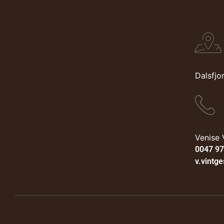
Dalsfj
Venise 
0047 9
v.vintg